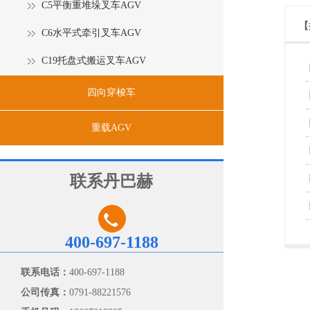
C5平衡重堆垛叉车AGV
【
C6水平式牵引叉车AGV
C19托盘式搬运叉车AGV
四向穿梭车
重载AGV
联系丹巴赫
400-697-1188
联系电话：
400-697-1188
公司传真：
0791-88221576